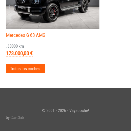
Mercedes G 63 AMG
, 60000 km
173.000,00 €
Todos los coches
© 2001 - 2026 - Vayacoche!
by
CarClub