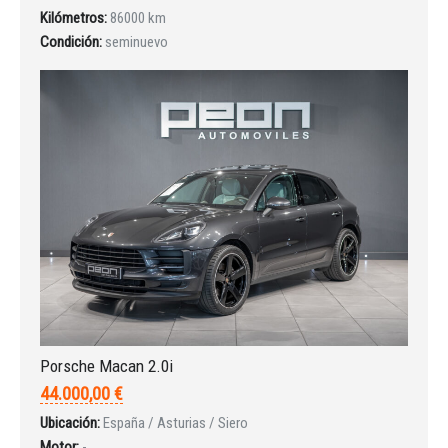
INICIAR SESIÓN
Kilómetros:
86000 km
Condición:
seminuevo
¿Ha olvidado la contraseña?
Porsche Macan 2.0i
44.000,00 €
Ubicación:
España / Asturias / Siero
Motor:
-