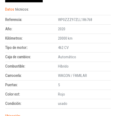
Datos
técnicos:
Referencia:
WP0ZZZ97ZLL186768
Año:
2020
Kilómetros:
20000 km
Tipo de motor::
462 CV
Caja de cambios:
Automático
Combustible:
Híbrido
Carrocería:
WAGON / FAMILAR
Puertas:
5
Color ext:
Rojo
Condición:
usado
Ubicación: