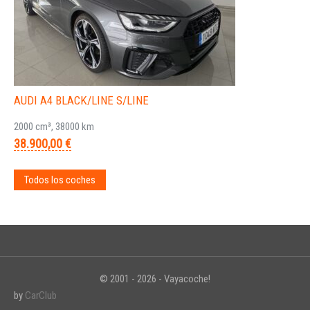
AUDI A4 BLACK/LINE S/LINE
2000 cm³, 38000 km
38.900,00 €
Todos los coches
© 2001 - 2026 - Vayacoche!
by
CarClub