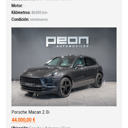
Motor:
-
INICIAR SESIÓN
Kilómetros:
86000 km
Condición:
seminuevo
¿Ha olvidado la contraseña?
Porsche Macan 2.0i
44.000,00 €