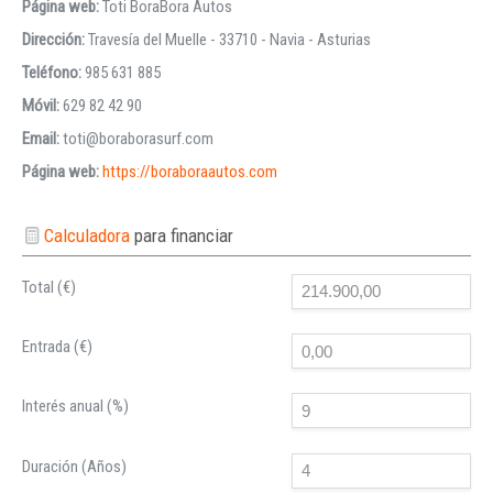
Página web:
Toti BoraBora Autos
Dirección:
Travesía del Muelle - 33710 - Navia - Asturias
Teléfono:
985 631 885
Móvil:
629 82 42 90
Email:
toti@boraborasurf.com
Página web:
https://boraboraautos.com
Calculadora
para financiar
Total (€)
Entrada (€)
Interés anual (%)
Duración (Años)