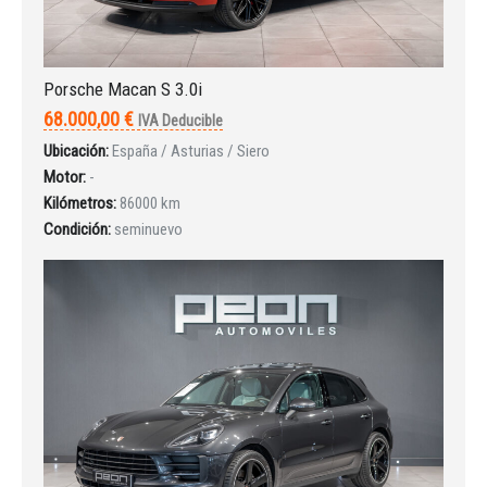
Porsche Macan S 3.0i
68.000,00 €
IVA Deducible
Iniciar sesión
Ubicación:
España / Asturias / Siero
Motor:
-
Kilómetros:
86000 km
Condición:
seminuevo
INICIAR SESIÓN
¿Ha olvidado la contraseña?