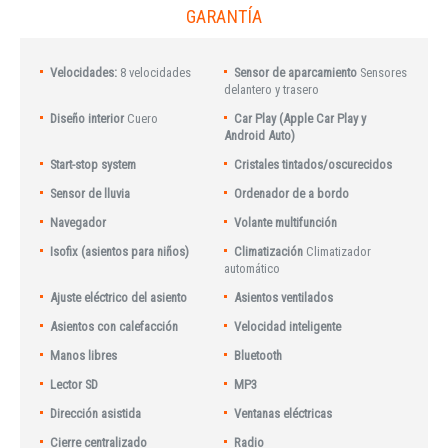
GARANTÍA
Velocidades:
8 velocidades
Sensor de aparcamiento
Sensores
delantero y trasero
Diseño interior
Cuero
Car Play (Apple Car Play y
Android Auto)
Start-stop system
Cristales tintados/oscurecidos
Sensor de lluvia
Ordenador de a bordo
Navegador
Volante multifunción
Isofix (asientos para niños)
Climatización
Climatizador
automático
Ajuste eléctrico del asiento
Asientos ventilados
Asientos con calefacción
Velocidad inteligente
Manos libres
Bluetooth
Lector SD
MP3
Dirección asistida
Ventanas eléctricas
Cierre centralizado
Radio