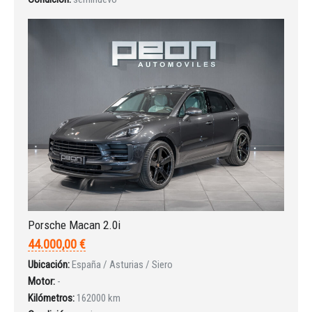
Iniciar sesión
Porsche Macan 2.0i
44.000,00 €
Ubicación:
España / Asturias / Siero
INICIAR SESIÓN
Motor:
-
Kilómetros:
162000 km
¿Ha olvidado la contraseña?