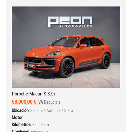
Porsche Macan S 3.0i
68.000,00 €
IVA Deducible
Ubicación:
España / Asturias / Siero
Motor:
-
Kilómetros:
86000 km
Condición:
seminuevo