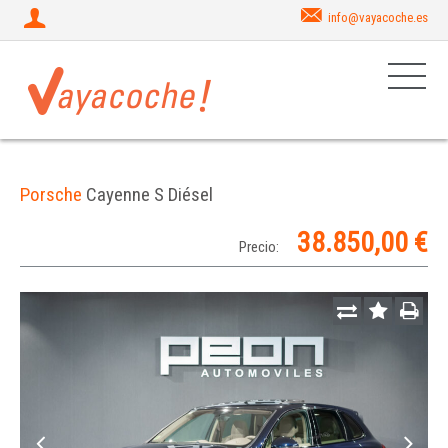
info@vayacoche.es
Porsche
Cayenne S Diésel
38.850,00 €
Precio: