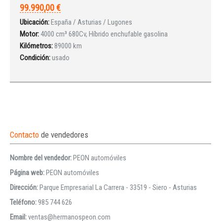
99.990,00 €
Ubicación:
España / Asturias / Lugones
Motor:
4000 cm³ 680Cv, Híbrido enchufable gasolina
Kilómetros:
89000 km
Condición:
usado
Contacto
de vendedores
Nombre del vendedor:
PEON automóviles
Página web:
PEON automóviles
Dirección:
Parque Empresarial La Carrera - 33519 - Siero - Asturias
Teléfono:
985 744 626
Email:
ventas@hermanospeon.com