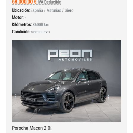
68.000,00 €
IVA Deducible
Ubicación:
España / Asturias / Siero
INICIAR SESIÓN
Motor:
-
Kilómetros:
86000 km
¿Ha olvidado la contraseña?
Condición:
seminuevo
Porsche Macan 2.0i