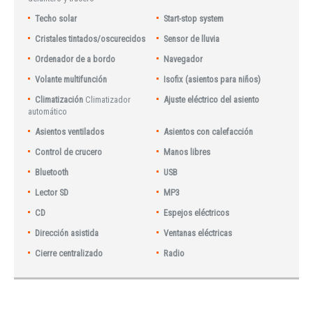
Techo solar
Start-stop system
Cristales tintados/oscurecidos
Sensor de lluvia
Ordenador de a bordo
Navegador
Volante multifunción
Isofix (asientos para niños)
Climatización
Climatizador
Ajuste eléctrico del asiento
automático
Asientos ventilados
Asientos con calefacción
Control de crucero
Manos libres
Bluetooth
USB
Lector SD
MP3
CD
Espejos eléctricos
Dirección asistida
Ventanas eléctricas
Cierre centralizado
Radio