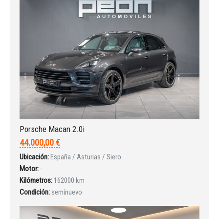
¿Ha olvidado la contraseña?
Porsche Macan 2.0i
44.000,00 €
Ubicación:
España / Asturias / Siero
Motor:
-
Kilómetros:
162000 km
Condición:
seminuevo