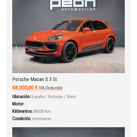
Iniciar sesión
Porsche Macan S 3.0i
68.000,00 €
IVA Deducible
Ubicación:
España / Asturias / Siero
Motor:
-
Kilómetros:
86000 km
Condición:
seminuevo
INICIAR SESIÓN