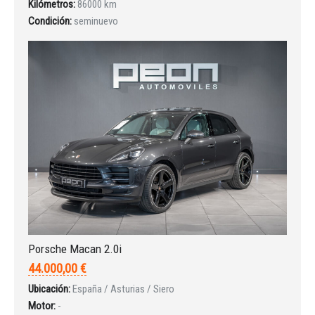
Kilómetros:
86000 km
INICIAR SESIÓN
Condición:
seminuevo
¿Ha olvidado la contraseña?
Porsche Macan 2.0i
44.000,00 €
Ubicación:
España / Asturias / Siero
Motor:
-