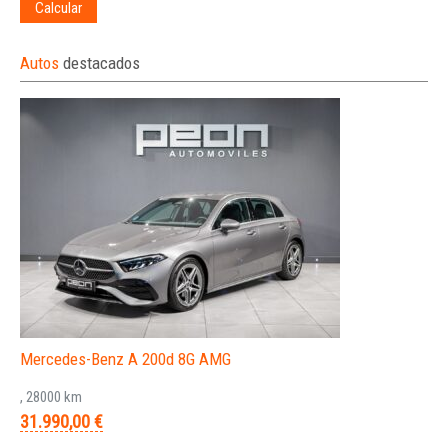
Calcular
Autos
destacados
Mercedes-Benz A 200d 8G AMG
, 28000 km
31.990,00 €