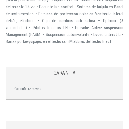
para la puerta del garaje) • Paquete confort memoria incl. Regulación
del asiento 14-vía • Paquete-luz-confort • Sistema de brújula en Panel
de instrumentos • Persiana de protección solar en Ventanilla lateral
detrás, eléctrico. • Caja de cambios automática – Tiptronic (8
velocidades) • Pilotos traseros LED • Porsche Active suspensión
Management (PASM) • Suspensión autonivelante • Luces antiniebla •
Barras portaequipajes en el techo con Molduras del techo Efect
GARANTÍA
Garantía
12 meses