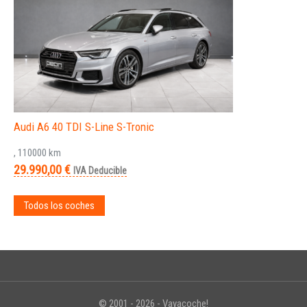
Audi A6 40 TDI S-Line S-Tronic
, 110000 km
29.990,00 €
IVA Deducible
Todos los coches
© 2001 - 2026 - Vayacoche!