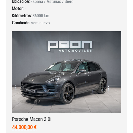
Ubicación:
España / Asturias / Siero
Motor:
-
Kilómetros:
86000 km
Iniciar sesión
Condición:
seminuevo
INICIAR SESIÓN
¿Ha olvidado la contraseña?
Porsche Macan 2.0i
44.000,00 €