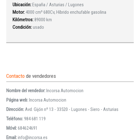
Ubicación:
España / Asturias / Lugones
Motor:
4000 cm³ 680Cv, Híbrido enchufable gasolina
Kilómetros:
89000 km
Condición:
usado
Contacto
de vendedores
Nombre del vendedor:
Incorsa Automocion
Página web:
Incorsa Automocion
Dirección:
Avd. Gijón nº 13 - 33520 - Lugones - Siero - Asturias
Teléfono:
984 681 119
Móvil:
684624691
Email:
info@incorsa.es