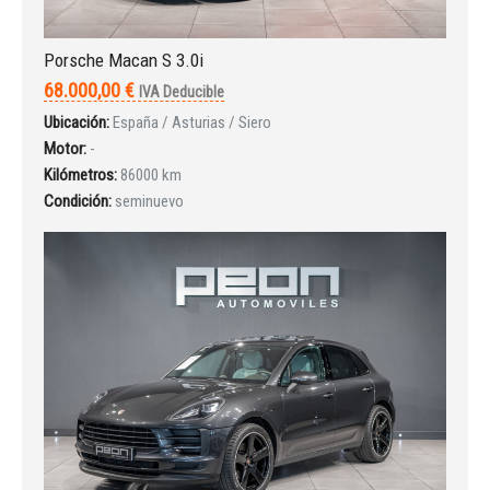
Porsche Macan S 3.0i
68.000,00 €
IVA Deducible
Iniciar sesión
Ubicación:
España / Asturias / Siero
Motor:
-
Kilómetros:
86000 km
Condición:
seminuevo
INICIAR SESIÓN
¿Ha olvidado la contraseña?