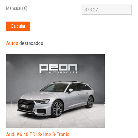
Mensual (€)
Calcular
Autos
destacados
Audi A6 40 TDI S-Line S-Tronic