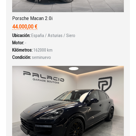
Porsche Macan 2.0i
44.000,00 €
Ubicación:
España / Asturias / Siero
Motor:
-
Kilómetros:
162000 km
Condición:
seminuevo