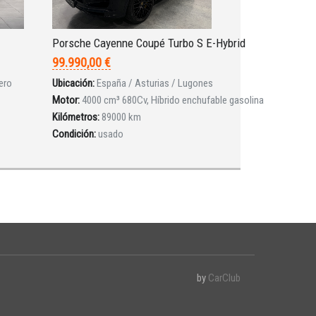
Porsche Cayenne Coupé Turbo S E-Hybrid
99.990,00 €
ero
Ubicación:
España / Asturias / Lugones
Motor:
4000 cm³ 680Cv, Híbrido enchufable gasolina
Kilómetros:
89000 km
Condición:
usado
by
CarClub