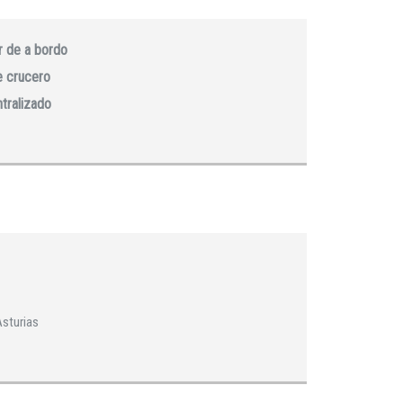
 de a bordo
e crucero
ntralizado
Asturias