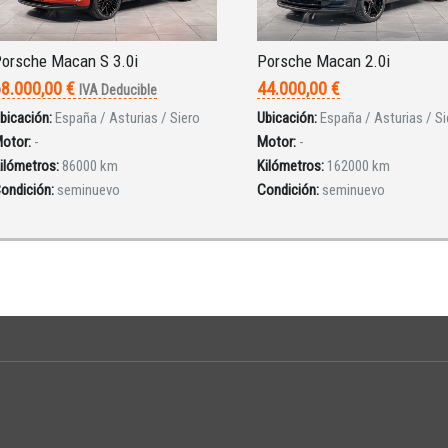
orsche Macan S 3.0i
Porsche Macan 2.0i
8.000,00 €
44.000,00 €
IVA Deducible
bicación:
España / Asturias / Siero
Ubicación:
España / Asturias / Si
otor:
-
Motor:
-
ilómetros:
86000 km
Kilómetros:
162000 km
ondición:
seminuevo
Condición:
seminuevo