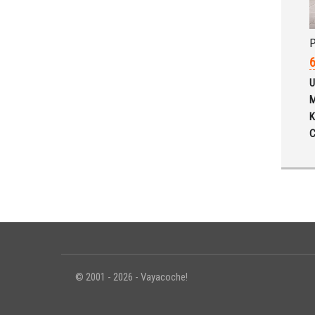
P
6
U
M
K
C
© 2001 - 2026 - Vayacoche!