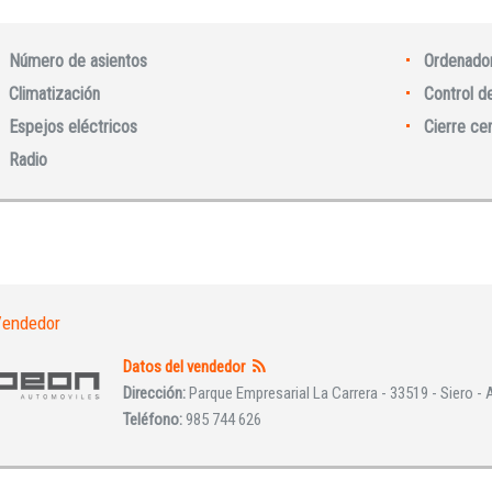
Número de asientos
Ordenador
Climatización
Control d
Espejos eléctricos
Cierre ce
Iniciar sesión
Radio
endedor
Datos del vendedor
INICIAR SESIÓN
Dirección:
Parque Empresarial La Carrera - 33519 - Siero - 
Teléfono:
985 744 626
¿Ha olvidado la contraseña?