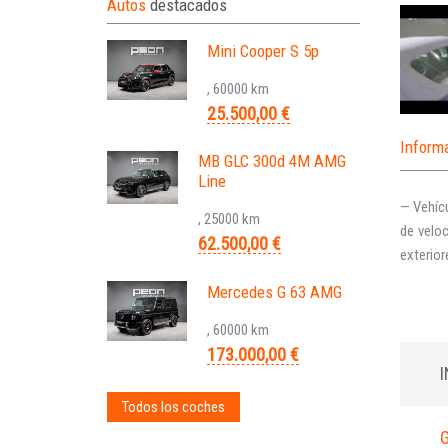
Autos
destacados
Mini Cooper S 5p
, 60000 km
25.500,00 €
Inform
MB GLC 300d 4M AMG
Line
— Vehíc
, 25000 km
de veloc
62.500,00 €
exterior
Mercedes G 63 AMG
, 60000 km
173.000,00 €
Todos los coches