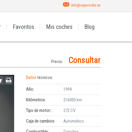
info@vayacoche.es
r
Favoritos
Mis coches
Blog
Consultar
Precio:
Datos
técnicos:
Año:
1994
Kilómetros:
216000 km
Tipo de motor::
272 CV
Caja de cambios:
Automático
Combustible:
Gasolina