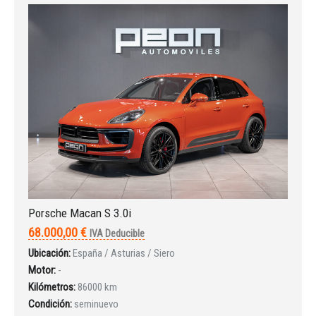
Iniciar sesión
INICIAR SESIÓN
¿Ha olvidado la contraseña?
Porsche Macan S 3.0i
68.000,00 €
IVA Deducible
Ubicación:
España / Asturias / Siero
Motor:
-
Kilómetros:
86000 km
Condición:
seminuevo