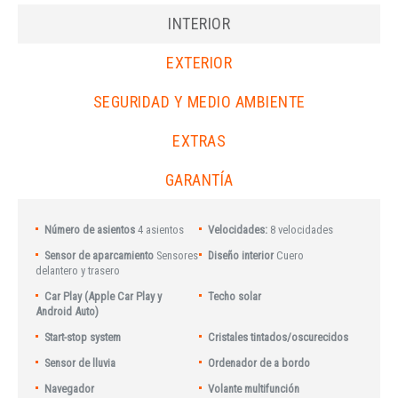
INTERIOR
EXTERIOR
SEGURIDAD Y MEDIO AMBIENTE
EXTRAS
GARANTÍA
Número de asientos
4 asientos
Velocidades:
8 velocidades
Sensor de aparcamiento
Sensores
Diseño interior
Cuero
delantero y trasero
Car Play (Apple Car Play y
Techo solar
Android Auto)
Start-stop system
Cristales tintados/oscurecidos
Sensor de lluvia
Ordenador de a bordo
Navegador
Volante multifunción