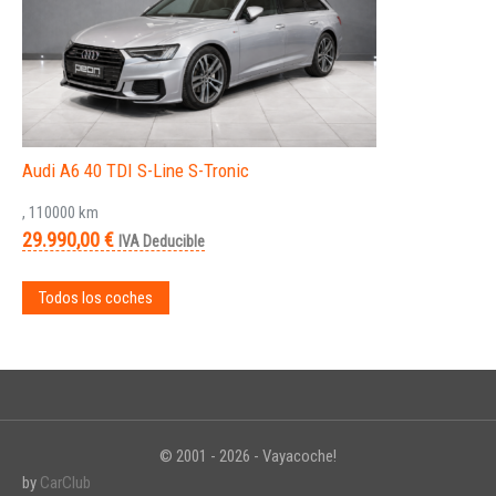
Audi A6 40 TDI S-Line S-Tronic
, 110000 km
29.990,00 €
IVA Deducible
Todos los coches
© 2001 - 2026 - Vayacoche!
by
CarClub