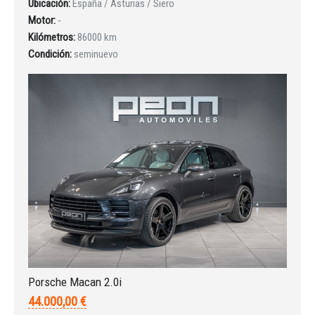
Ubicación:
España / Asturias / Siero
Motor:
-
INICIAR SESIÓN
Kilómetros:
86000 km
Condición:
seminuevo
¿Ha olvidado la contraseña?
Porsche Macan 2.0i
44.000,00 €