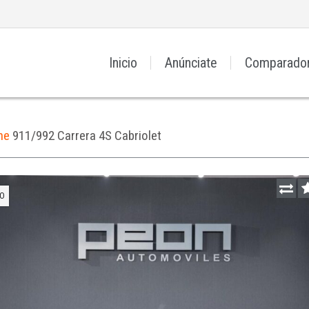
Inicio
Anúnciate
Comparado
he
911/992 Carrera 4S Cabriolet
O