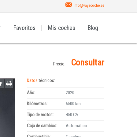
info@vayacoche.es
r
Favoritos
Mis coches
Blog
Consultar
Precio:
Datos
técnicos:
Año:
2020
Kilómetros:
6500 km
Tipo de motor::
450 CV
Caja de cambios:
Automático
Combustible:
Gasolina