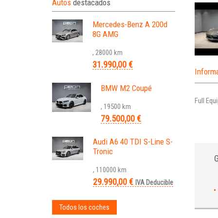
Autos
destacados
Mercedes-Benz A 200d
8G AMG
, 28000 km
31.990,00 €
Inform
BMW M2 Coupé
Full Equ
, 19500 km
79.500,00 €
Audi A6 40 TDI S-Line S-
Tronic
, 110000 km
29.990,00 €
IVA Deducible
Todos los coches