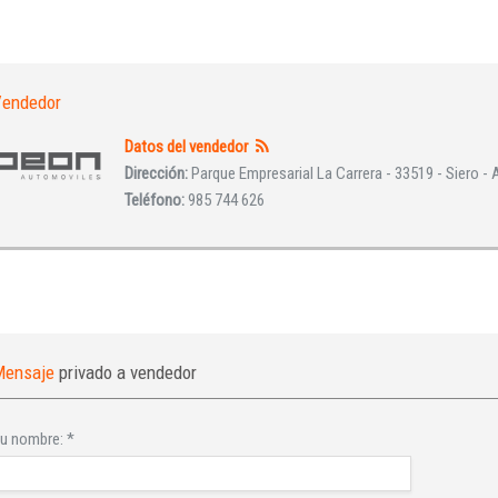
Iniciar sesión
endedor
Datos del vendedor
Dirección:
Parque Empresarial La Carrera - 33519 - Siero - 
Teléfono:
985 744 626
INICIAR SESIÓN
¿Ha olvidado la contraseña?
Mensaje
privado a vendedor
u nombre:
*