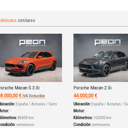
ehículos
similares
orsche Macan S 3.0i
Porsche Macan 2.0i
8.000,00 €
44.000,00 €
IVA Deducible
bicación:
España / Asturias / Siero
Ubicación:
España / Asturias / Si
otor:
-
Motor:
-
ilómetros:
86000 km
Kilómetros:
162000 km
ondición:
seminuevo
Condición:
seminuevo