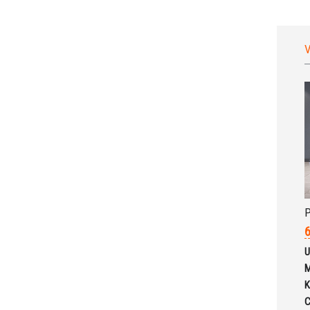
V
P
6
U
M
K
C