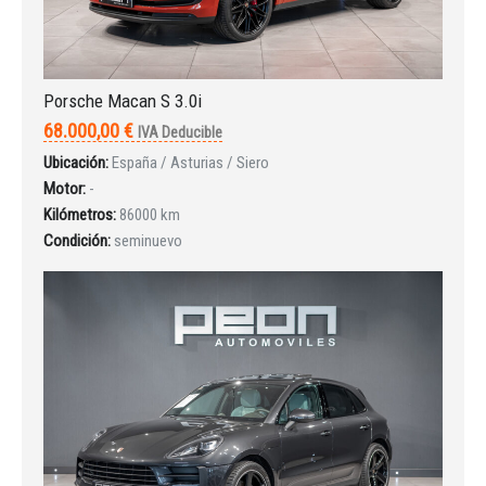
Porsche Macan S 3.0i
INICIAR SESIÓN
68.000,00 €
IVA Deducible
Ubicación:
España / Asturias / Siero
¿Ha olvidado la contraseña?
Motor:
-
Kilómetros:
86000 km
Condición:
seminuevo