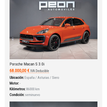
Iniciar sesión
Porsche Macan S 3.0i
68.000,00 €
IVA Deducible
Ubicación:
España / Asturias / Siero
Motor:
-
Kilómetros:
86000 km
Condición:
seminuevo
INICIAR SESIÓN