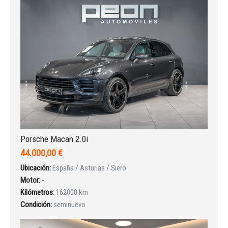
¿Ha olvidado la contraseña?
Porsche Macan 2.0i
44.000,00 €
Ubicación:
España / Asturias / Siero
Motor:
-
Kilómetros:
162000 km
Condición:
seminuevo