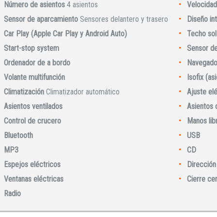
Número de asientos
4 asientos
Velocidad
Sensor de aparcamiento
Sensores delantero y trasero
Diseño int
Car Play (Apple Car Play y Android Auto)
Techo sol
Start-stop system
Sensor de 
Ordenador de a bordo
Navegado
Volante multifunción
Isofix (as
Climatización
Climatizador automático
Ajuste elé
Asientos ventilados
Asientos 
Control de crucero
Manos lib
Iniciar sesión
Bluetooth
USB
MP3
CD
Espejos eléctricos
Dirección 
Ventanas eléctricas
Cierre ce
Radio