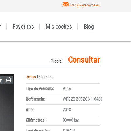
info@vayacoche.es
r
Favoritos
Mis coches
Blog
Consultar
Precio:
Datos
técnicos:
Tipo de vehículo:
Auto
Referencia:
WP0ZZZ99ZCS110420
Año:
2018
Kilómetros:
39000 km
Tipo de motor::
370 CV