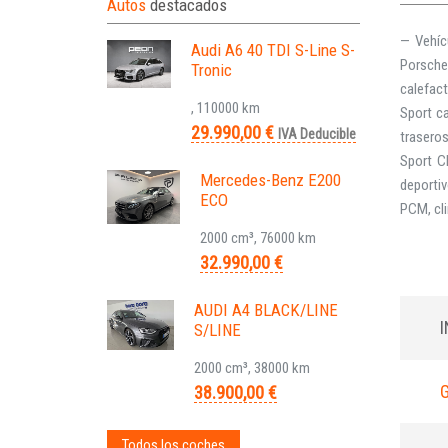
Autos
destacados
— Vehíc
Audi A6 40 TDI S-Line S-
Porsche
Tronic
calefact
, 110000 km
Sport c
29.990,00 €
IVA Deducible
traseros
Sport C
Mercedes-Benz E200
deportiv
ECO
PCM, cli
2000 cm³, 76000 km
32.990,00 €
AUDI A4 BLACK/LINE
S/LINE
2000 cm³, 38000 km
38.900,00 €
Todos los coches