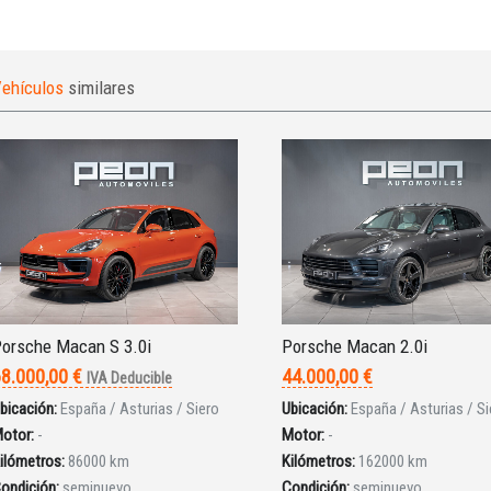
ehículos
similares
orsche Macan S 3.0i
Porsche Macan 2.0i
8.000,00 €
44.000,00 €
IVA Deducible
bicación:
España / Asturias / Siero
Ubicación:
España / Asturias / Si
otor:
-
Motor:
-
ilómetros:
86000 km
Kilómetros:
162000 km
ondición:
seminuevo
Condición:
seminuevo