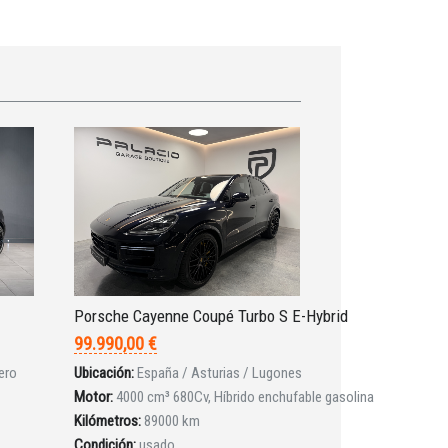
Porsche Cayenne Coupé Turbo S E-Hybrid
99.990,00 €
ero
Ubicación:
España / Asturias / Lugones
Motor:
4000 cm³ 680Cv, Híbrido enchufable gasolina
Kilómetros:
89000 km
Condición:
usado