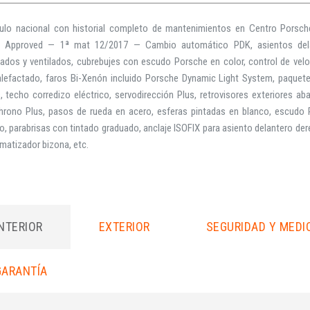
ulo nacional con historial completo de mantenimientos en Centro Porsche
 Approved — 1ª mat 12/2017 — Cambio automático PDK, asientos delant
ados y ventilados, cubrebujes con escudo Porsche en color, control de velo
alefactado, faros Bi-Xenón incluido Porsche Dynamic Light System, paquete 
, techo corredizo eléctrico, servodirección Plus, retrovisores exteriores ab
hrono Plus, pasos de rueda en acero, esferas pintadas en blanco, escudo
o, parabrisas con tintado graduado, anclaje ISOFIX para asiento delantero der
matizador bizona, etc.
INTERIOR
EXTERIOR
SEGURIDAD Y MEDI
GARANTÍA