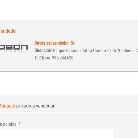
INICIAR SESIÓN
¿Ha olvidado la contraseña?
endedor
Datos del vendedor
Dirección:
Parque Empresarial La Carrera - 33519 - Siero - 
Teléfono:
985 744 626
Mensaje
privado a vendedor
u nombre:
*