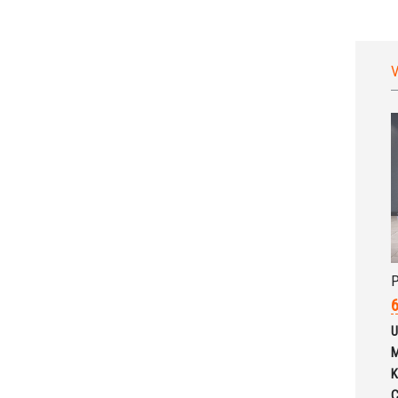
V
P
6
U
M
K
C