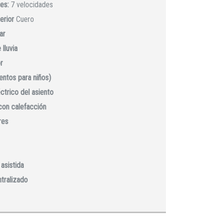
es:
7 velocidades
erior
Cuero
ar
lluvia
r
ientos para niños)
ctrico del asiento
con calefacción
res
asistida
ntralizado