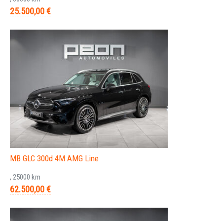
25.500,00 €
MB GLC 300d 4M AMG Line
, 25000 km
62.500,00 €