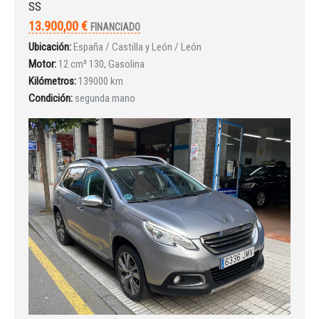
SS
INICIAR SESIÓN
13.900,00 €
FINANCIADO
Ubicación:
España / Castilla y León / León
¿Ha olvidado la contraseña?
Motor:
12 cm³ 130, Gasolina
Kilómetros:
139000 km
Condición:
segunda mano