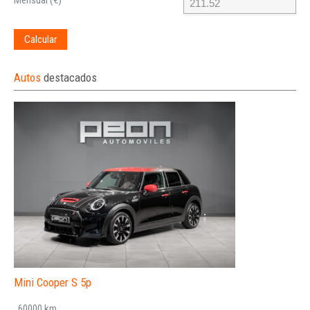
Mensual (€)
Calcular
Autos
destacados
Mini Cooper S 5p
, 60000 km