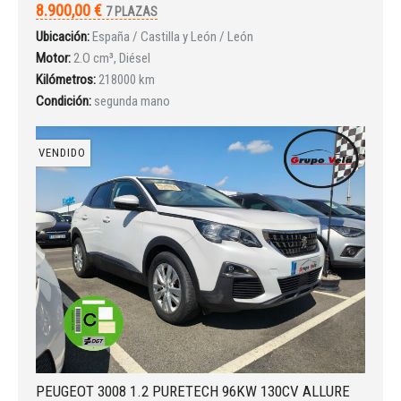
8.900,00 €
7 PLAZAS
Ubicación:
España / Castilla y León / León
Motor:
2.O cm³, Diésel
Kilómetros:
218000 km
Condición:
segunda mano
VENDIDO
Iniciar sesión
PEUGEOT 3008 1.2 PURETECH 96KW 130CV ALLURE