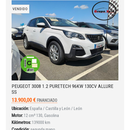
INICIAR SESIÓN
VENDIDO
¿Ha olvidado la contraseña?
PEUGEOT 3008 1.2 PURETECH 96KW 130CV ALLURE
SS
13.900,00 €
FINANCIADO
Ubicación:
España / Castilla y León / León
Motor:
12 cm³ 130, Gasolina
Kilómetros:
139000 km
Condición:
segunda mano