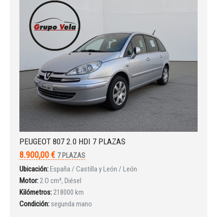
Iniciar sesión
PEUGEOT 807 2.0 HDI 7 PLAZAS
8.900,00 €
7 PLAZAS
Ubicación:
España / Castilla y León / León
Motor:
2.O cm³, Diésel
Kilómetros:
218000 km
Condición:
segunda mano