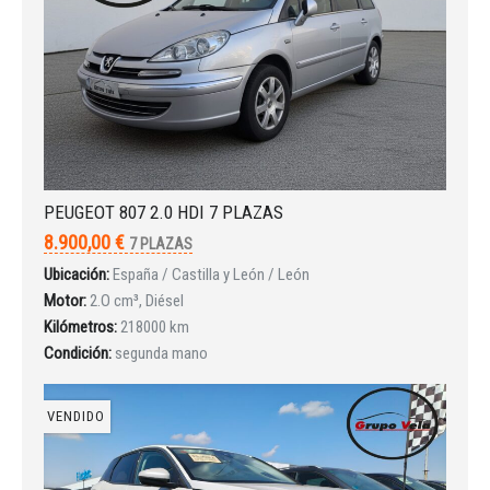
Iniciar sesión
PEUGEOT 807 2.0 HDI 7 PLAZAS
8.900,00 €
7 PLAZAS
Ubicación:
España / Castilla y León / León
Motor:
2.O cm³, Diésel
Kilómetros:
218000 km
Condición:
segunda mano
VENDIDO
INICIAR SESIÓN