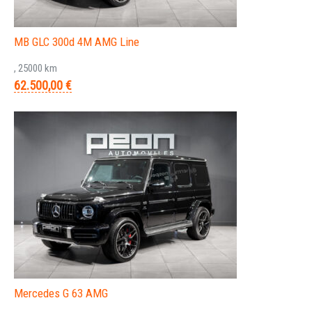
MB GLC 300d 4M AMG Line
, 25000 km
62.500,00 €
Mercedes G 63 AMG