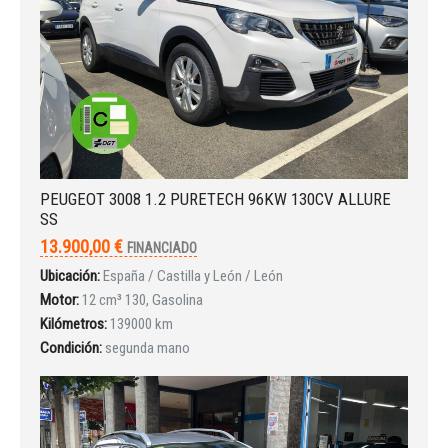
¿Ha olvidado la contraseña?
PEUGEOT 3008 1.2 PURETECH 96KW 130CV ALLURE
SS
13.900,00 €
FINANCIADO
Ubicación:
España / Castilla y León / León
Motor:
12 cm³ 130, Gasolina
Kilómetros:
139000 km
Condición:
segunda mano