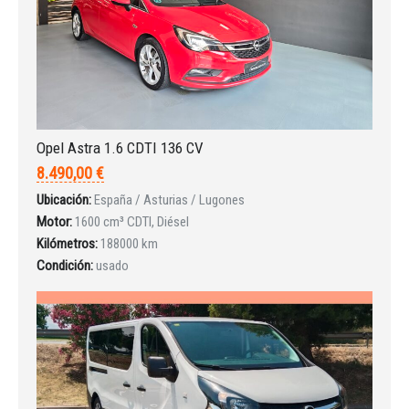
INICIAR SESIÓN
¿Ha olvidado la contraseña?
Opel Astra 1.6 CDTI 136 CV
8.490,00 €
Ubicación:
España / Asturias / Lugones
Motor:
1600 cm³ CDTI, Diésel
Kilómetros:
188000 km
Condición:
usado