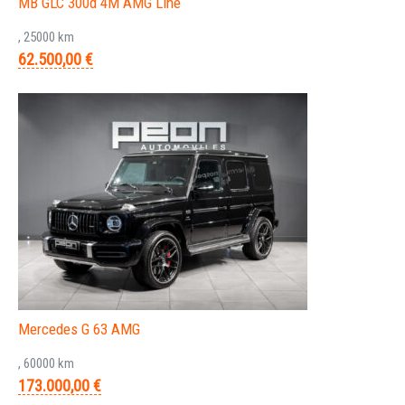
MB GLC 300d 4M AMG Line
, 25000 km
62.500,00 €
Mercedes G 63 AMG
, 60000 km
173.000,00 €