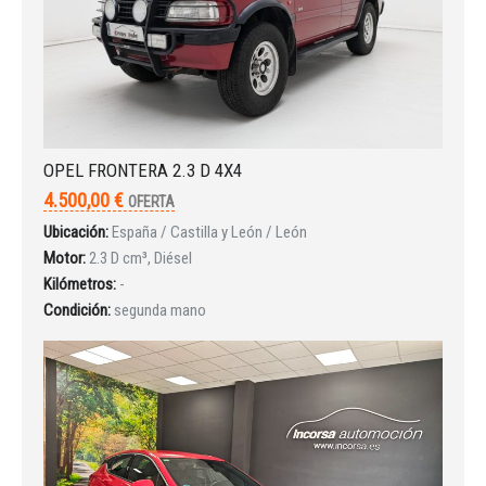
OPEL FRONTERA 2.3 D 4X4
4.500,00 €
OFERTA
Ubicación:
España / Castilla y León / León
Motor:
2.3 D cm³, Diésel
Kilómetros:
-
Condición:
segunda mano
Iniciar sesión