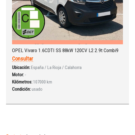
OPEL Vivaro 1.6CDTI SS 88kW 120CV L2 2.9t Combi9
Consultar
Ubicación:
España / La Rioja / Calahorra
Motor:
-
Kilómetros:
107000 km
Condición:
usado