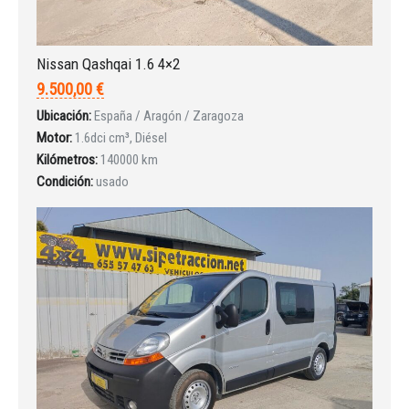
Nissan Qashqai 1.6 4×2
9.500,00 €
Ubicación:
España / Aragón / Zaragoza
Motor:
1.6dci cm³, Diésel
Kilómetros:
140000 km
Condición:
usado
Iniciar sesión