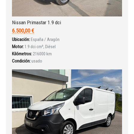
INICIAR SESIÓN
Nissan Primastar 1.9 dci
¿Ha olvidado la contraseña?
6.500,00 €
Ubicación:
España / Aragón
Motor:
1.9 dci cm³, Diésel
Kilómetros:
216000 km
Condición:
usado