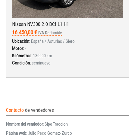
Nissan NV300 2.0 DCI L1 H1
16.450,00 €
IVA Deducible
Ubicación:
España / Asturias / Siero
Motor:
-
Kilómetros:
130000 km
Condición:
seminuevo
Contacto
de vendedores
Nombre del vendedor:
Sipe Traccion
Página web:
Julio Peco Gomez-Zurdo