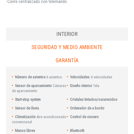
-Cierre centralizado con telemando
INTERIOR
SEGURIDAD Y MEDIO AMBIENTE
GARANTÍA
Número de asientos
6 asientos
Velocidades:
6 velocidades
Sensor de aparcamiento
Cámaras
Diseño interior
Tela
de aparcamiento
Start-stop system
Cristales tintados/oscurecidos
Sensor de lluvia
Ordenador de a bordo
Climatización
Aire acondicionado
Control de crucero
convencional
Manos libres
Bluetooth