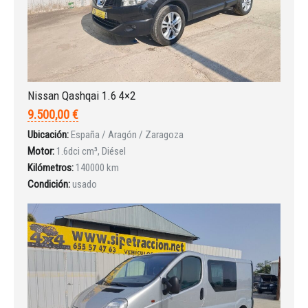
Nissan Qashqai 1.6 4×2
Iniciar sesión
9.500,00 €
Ubicación:
España / Aragón / Zaragoza
Motor:
1.6dci cm³, Diésel
Kilómetros:
140000 km
Condición:
usado
INICIAR SESIÓN
¿Ha olvidado la contraseña?