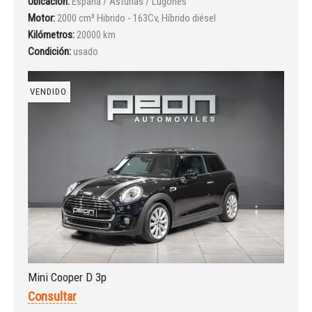
Ubicación:
España / Asturias / Lugones
Motor:
2000 cm³ Hibrido - 163Cv, Híbrido diésel
Kilómetros:
20000 km
Condición:
usado
VENDIDO
Iniciar sesión
Mini Cooper D 3p
Consultar
INICIAR SESIÓN