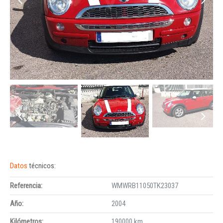
Datos
técnicos:
Referencia:
WMWRB11050TK23037
Año:
2004
Kilómetros:
190000 km