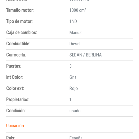
Tamaño motor:
1300 cm³
Tipo de motor::
1ND
Caja de cambios:
Manual
Combustible:
Diésel
Carrocería:
SEDAN / BERLINA
Puertas:
3
Int Color:
Gris
Color ext:
Rojo
Propietarios:
1
Condición:
usado
Ubicación:
País:
España