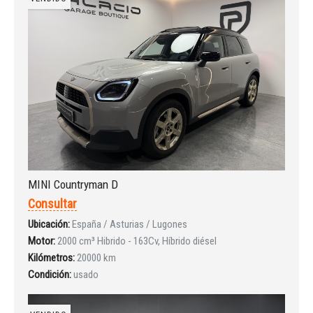
¿Ha olvidado la contraseña?
MINI Countryman D
Consultar
Ubicación:
España / Asturias / Lugones
Motor:
2000 cm³ Hibrido - 163Cv, Híbrido diésel
Kilómetros:
20000 km
Condición:
usado