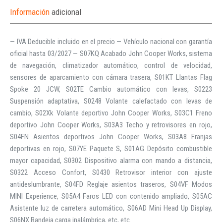
Información
adicional
— IVA Deducible incluido en el precio — Vehículo nacional con garantía
oficial hasta 03/2027 — S07KQ Acabado John Cooper Works, sistema
de navegación, climatizador automático, control de velocidad,
sensores de aparcamiento con cámara trasera, S01KT Llantas Flag
Spoke 20 JCW, S02TE Cambio automático con levas, S0223
Suspensión adaptativa, S0248 Volante calefactado con levas de
cambio, S02Xk Volante deportivo John Cooper Works, S03C1 Freno
deportivo John Cooper Works, S03A3 Techo y retrovisores en rojo,
S04FN Asientos deportivos John Cooper Works, S03A8 Franjas
deportivas en rojo, S07YE Paquete S, S01AG Depósito combustible
mayor capacidad, S0302 Dispositivo alarma con mando a distancia,
S0322 Acceso Confort, S0430 Retrovisor interior con ajuste
antideslumbrante, S04FD Reglaje asientos traseros, S04VF Modos
MINI Experience, S05A4 Faros LED con contenido ampliado, S05AC
Asistente luz de carretera automático, S06AD Mini Head Up Display,
S06NX Bandeja carga inalámbrica, etc, etc.