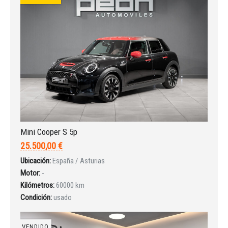
Iniciar sesión
Mini Cooper S 5p
25.500,00 €
Ubicación:
España / Asturias
Motor:
-
Kilómetros:
60000 km
Condición:
usado
INICIAR SESIÓN
VENDIDO