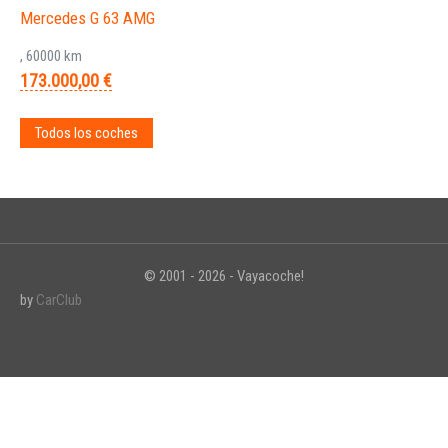
Mercedes G 63 AMG
, 60000 km
173.000,00 €
Todos los coches
© 2001 - 2026 - Vayacoche!
by
CarClub