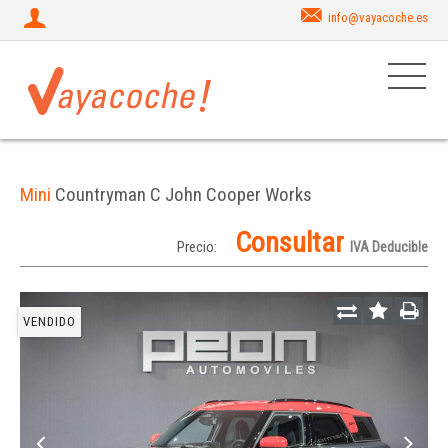
info@vayacoche.es
Mini
Countryman C John Cooper Works
Consultar
Precio:
IVA Deducible
VENDIDO