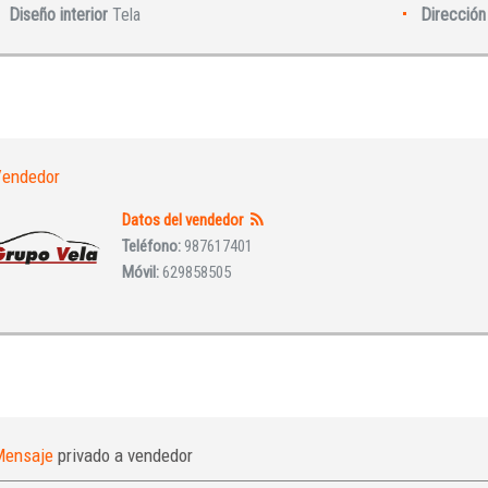
Diseño interior
Tela
Dirección 
Iniciar sesión
endedor
Datos del vendedor
Teléfono:
987617401
Móvil:
629858505
INICIAR SESIÓN
¿Ha olvidado la contraseña?
Mensaje
privado a vendedor