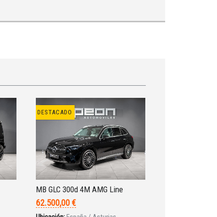
DESTACADO
MB GLC 300d 4M AMG Line
62.500,00 €
Ubicación:
España / Asturias