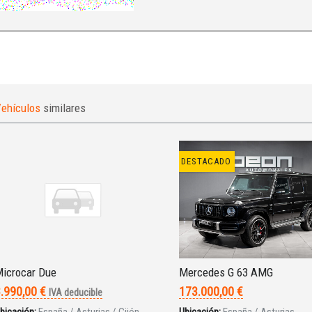
ehículos
similares
DESTACADO
icrocar Due
Mercedes G 63 AMG
.990,00 €
173.000,00 €
IVA deducible
bicación:
España / Asturias / Gijón
Ubicación:
España / Asturias