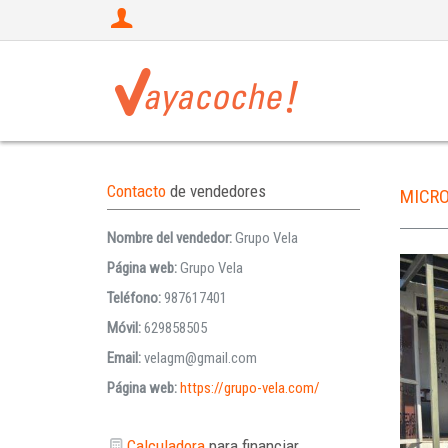
Contacto
de vendedores
MICR
Nombre del vendedor:
Grupo Vela
Página web:
Grupo Vela
Teléfono:
987617401
Móvil:
629858505
Email:
velagm@gmail.com
Página web:
https://grupo-vela.com/
Calculadora
para financiar