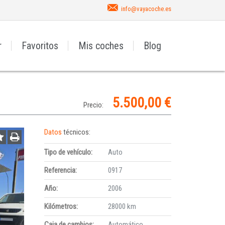
info@vayacoche.es
r
Favoritos
Mis coches
Blog
5.500,00 €
Precio:
Datos
técnicos:
Tipo de vehículo:
Auto
Referencia:
0917
Año:
2006
Kilómetros:
28000 km
Caja de cambios:
Automático