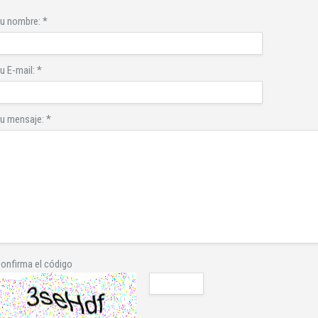
u nombre:
*
u E-mail:
*
u mensaje:
*
onfirma el código