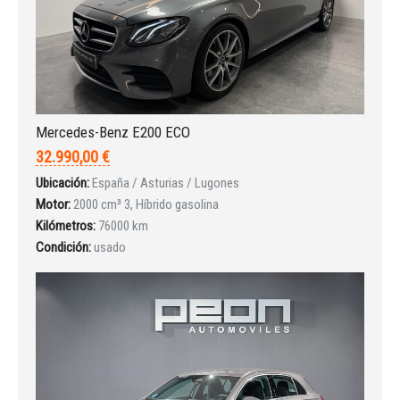
Mercedes-Benz E200 ECO
Iniciar sesión
32.990,00 €
Ubicación:
España / Asturias / Lugones
Motor:
2000 cm³ 3, Híbrido gasolina
Kilómetros:
76000 km
Condición:
usado
INICIAR SESIÓN
¿Ha olvidado la contraseña?