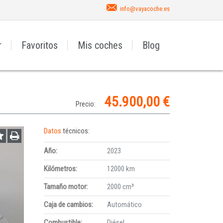
info@vayacoche.es
r
Favoritos
Mis coches
Blog
45.900,00 €
Precio:
Datos
técnicos:
Año:
2023
Kilómetros:
12000 km
Tamaño motor:
2000 cm³
Caja de cambios:
Automático
Combustible:
Diésel