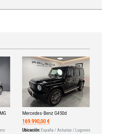
AMG
Mercedes-Benz G450d
169.990,00 €
ero
Ubicación:
España / Asturias / Lugones