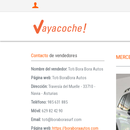
Contacto
de vendedores
MERC
Nombre del vendedor:
Toti Bora Bora Autos
Página web:
Toti BoraBora Autos
Dirección:
Travesía del Muelle - 33710 -
Navia - Asturias
Teléfono:
985 631 885
Móvil:
629 82 42 90
Email:
toti@boraborasurf.com
Página web:
https://boraboraautos.com