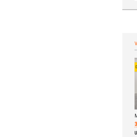
V
M
3
U