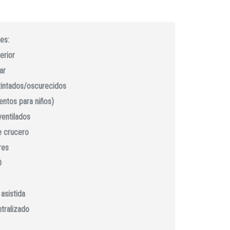
es:
erior
ar
 tintados/oscurecidos
ientos para niños)
ventilados
e crucero
res
D
asistida
ntralizado