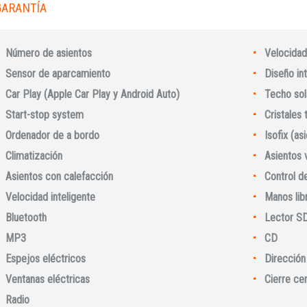
GARANTÍA
Número de asientos
Velocidad
Sensor de aparcamiento
Diseño int
Car Play (Apple Car Play y Android Auto)
Techo sol
Start-stop system
Cristales
Ordenador de a bordo
Isofix (as
Climatización
Asientos 
Asientos con calefacción
Control d
Iniciar sesión
Velocidad inteligente
Manos lib
Bluetooth
Lector S
MP3
CD
Espejos eléctricos
Dirección 
Ventanas eléctricas
Cierre ce
Radio