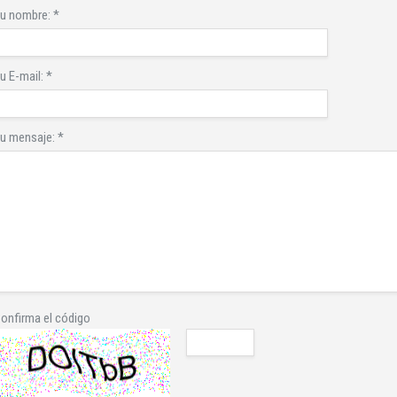
u nombre:
*
u E-mail:
*
u mensaje:
*
onfirma el código