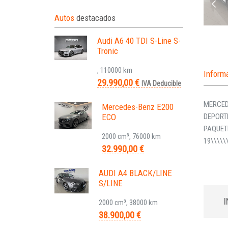
Autos
destacados
Audi A6 40 TDI S-Line S-
Tronic
, 110000 km
Inform
29.990,00 €
IVA Deducible
MERCED
Mercedes-Benz E200
ECO
DEPORT
PAQUET
2000 cm³, 76000 km
19\\\\\
32.990,00 €
AUDI A4 BLACK/LINE
S/LINE
2000 cm³, 38000 km
38.900,00 €