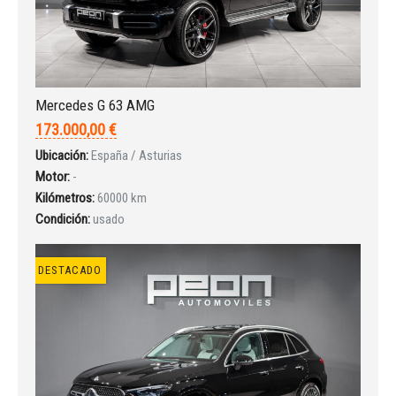
Mercedes G 63 AMG
Iniciar sesión
173.000,00 €
Ubicación:
España / Asturias
Motor:
-
Kilómetros:
60000 km
Condición:
usado
DESTACADO
INICIAR SESIÓN
¿Ha olvidado la contraseña?