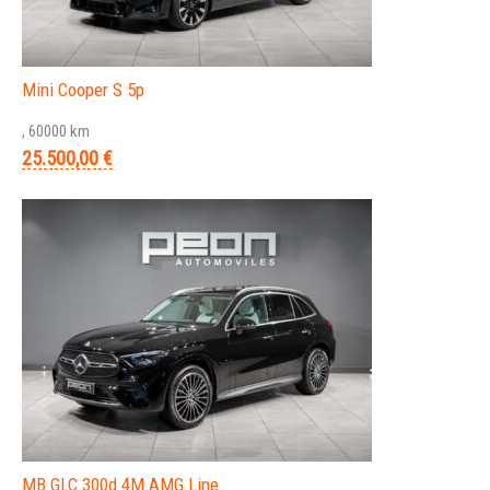
Mini Cooper S 5p
, 60000 km
25.500,00 €
MB GLC 300d 4M AMG Line