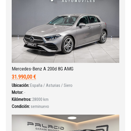
¿Ha olvidado la contraseña?
Mercedes-Benz A 200d 8G AMG
31.990,00 €
Ubicación:
España / Asturias / Siero
Motor:
-
Kilómetros:
28000 km
Condición:
seminuevo