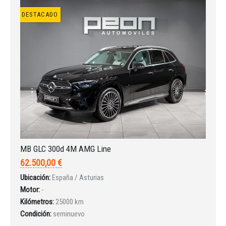
INICIAR SESIÓN
DESTACADO
¿Ha olvidado la contraseña?
MB GLC 300d 4M AMG Line
62.500,00 €
Ubicación:
España / Asturias
Motor:
-
Kilómetros:
25000 km
Condición:
seminuevo