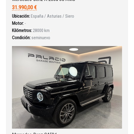
31.990,00 €
Ubicación:
España / Asturias / Siero
INICIAR SESIÓN
Motor:
-
Kilómetros:
28000 km
Condición:
seminuevo
¿Ha olvidado la contraseña?