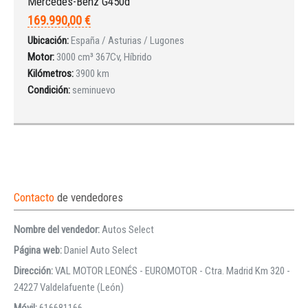
Mercedes-Benz G450d
169.990,00 €
Ubicación:
España / Asturias / Lugones
Motor:
3000 cm³ 367Cv, Híbrido
Kilómetros:
3900 km
Condición:
seminuevo
Contacto
de vendedores
Nombre del vendedor:
Autos Select
Página web:
Daniel Auto Select
Dirección:
VAL MOTOR LEONÉS - EUROMOTOR - Ctra. Madrid Km 320 -
24227 Valdelafuente (León)
Móvil:
616681166