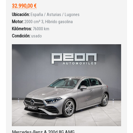
32.990,00 €
Ubicación:
España / Asturias / Lugones
Motor:
2000 cm³ 3, Híbrido gasolina
Kilómetros:
76000 km
Condición:
usado
Iniciar sesión
Mercedes-Benz A 200d 8G AMG