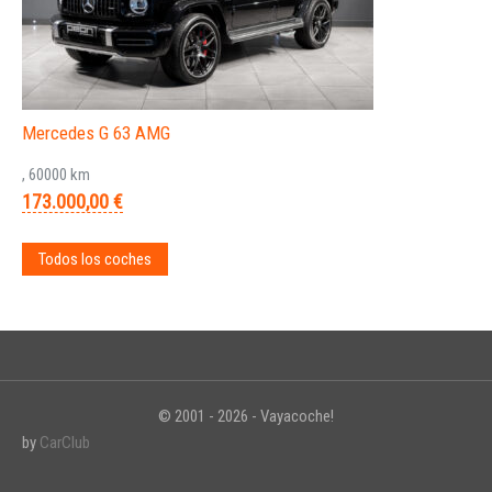
Mercedes G 63 AMG
, 60000 km
173.000,00 €
Todos los coches
© 2001 - 2026 - Vayacoche!
by
CarClub