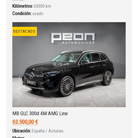
Kilómetros:
60000 km
INICIAR SESIÓN
Condición:
usado
¿Ha olvidado la contraseña?
DESTACADO
MB GLC 300d 4M AMG Line
62.500,00 €
Ubicación:
España / Asturias