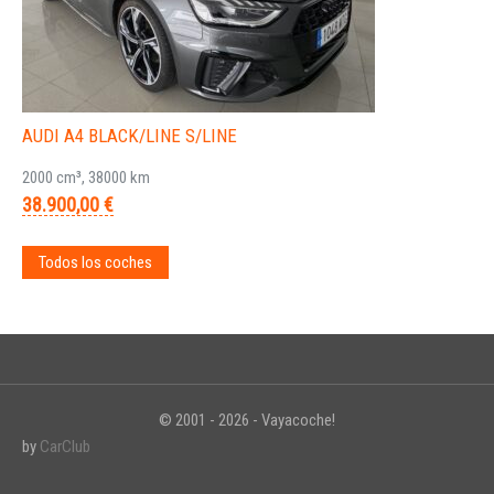
AUDI A4 BLACK/LINE S/LINE
2000 cm³, 38000 km
38.900,00 €
Todos los coches
© 2001 - 2026 - Vayacoche!
by
CarClub