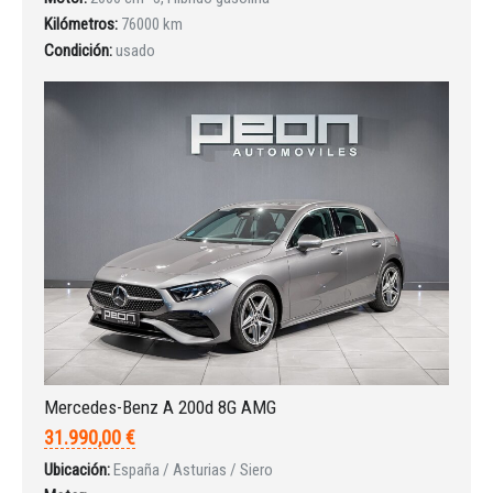
Kilómetros:
76000 km
INICIAR SESIÓN
Condición:
usado
¿Ha olvidado la contraseña?
Mercedes-Benz A 200d 8G AMG
31.990,00 €
Ubicación:
España / Asturias / Siero