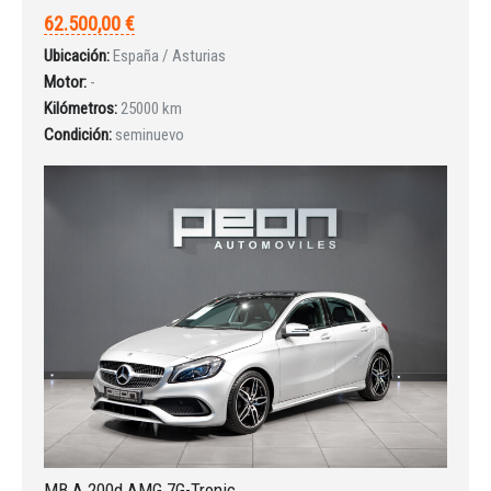
62.500,00 €
Ubicación:
España / Asturias
INICIAR SESIÓN
Motor:
-
Kilómetros:
25000 km
¿Ha olvidado la contraseña?
Condición:
seminuevo
MB A 200d AMG 7G-Tronic