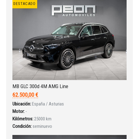
DESTACADO
INICIAR SESIÓN
¿Ha olvidado la contraseña?
MB GLC 300d 4M AMG Line
62.500,00 €
Ubicación:
España / Asturias
Motor:
-
Kilómetros:
25000 km
Condición:
seminuevo