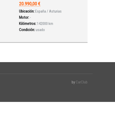
20.990,00 €
Ubicación:
España / Asturias
Motor:
-
Kilómetros:
142000 km
Condición:
usado
by
CarClub