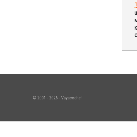
1
U
M
K
C
© 2001 - 2026 - Vayacoche!