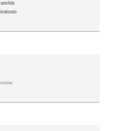
asistida
ntralizado
Asturias