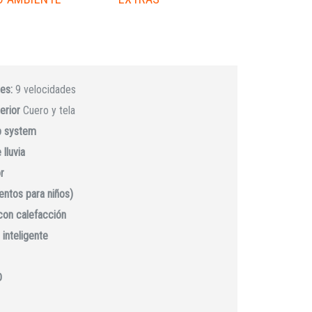
es:
9 velocidades
erior
Cuero y tela
p system
lluvia
r
ientos para niños)
con calefacción
 inteligente
D