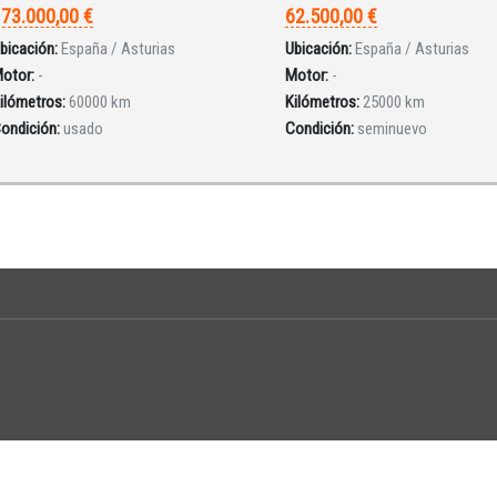
73.000,00 €
62.500,00 €
bicación:
España / Asturias
Ubicación:
España / Asturias
otor:
-
Motor:
-
ilómetros:
60000 km
Kilómetros:
25000 km
ondición:
usado
Condición:
seminuevo