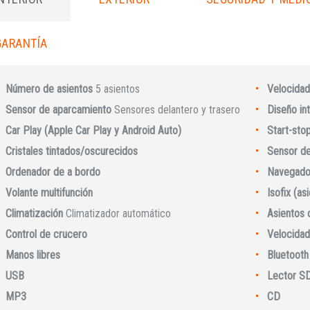
GARANTÍA
Número de asientos
5 asientos
Velocidad
Sensor de aparcamiento
Sensores delantero y trasero
Diseño int
Car Play (Apple Car Play y Android Auto)
Start-sto
Cristales tintados/oscurecidos
Sensor de 
Ordenador de a bordo
Navegado
Volante multifunción
Isofix (as
Climatización
Climatizador automático
Asientos 
Iniciar sesión
Control de crucero
Velocidad
Manos libres
Bluetooth
USB
Lector S
MP3
CD