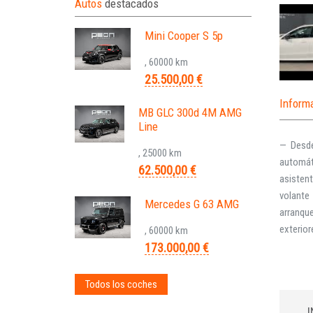
Autos
destacados
Mini Cooper S 5p
, 60000 km
25.500,00 €
Inform
MB GLC 300d 4M AMG
Line
— Desde
, 25000 km
automáti
62.500,00 €
asistent
volante
Mercedes G 63 AMG
arranqu
exterior
, 60000 km
173.000,00 €
Todos los coches