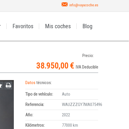
info@vayacoche.es
r
Favoritos
Mis coches
Blog
Precio:
38.950,00 €
IVA Deducible
Datos
técnicos:
Tipo de vehículo:
Auto
Referencia:
WAUZZZGY7MA075496
Año:
2022
Kilómetros:
77000 km