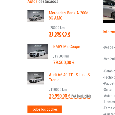
Autos
destacados
Mercedes-Benz A 200d
8G AMG
, 28000 km
Inform
31.990,00 €
BMW M2 Coupé
-Desde 
, 19500 km
-Vehícul
79.500,00 €
-Cambio
Audi A6 40 TDI S-Line S-
-Techo p
Tronic
-Paquet
, 110000 km
-Sistem
29.990,00 €
-Asient
IVA Deducible
-Llanta
-Faros 
Todos los coches
-Asisten