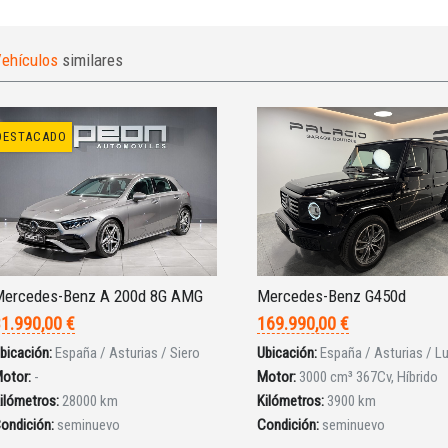
ehículos
similares
DESTACADO
ercedes-Benz A 200d 8G AMG
Mercedes-Benz G450d
1.990,00 €
169.990,00 €
bicación:
España / Asturias / Siero
Ubicación:
España / Asturias / 
otor:
-
Motor:
3000 cm³ 367Cv, Híbrido
ilómetros:
28000 km
Kilómetros:
3900 km
ondición:
seminuevo
Condición:
seminuevo