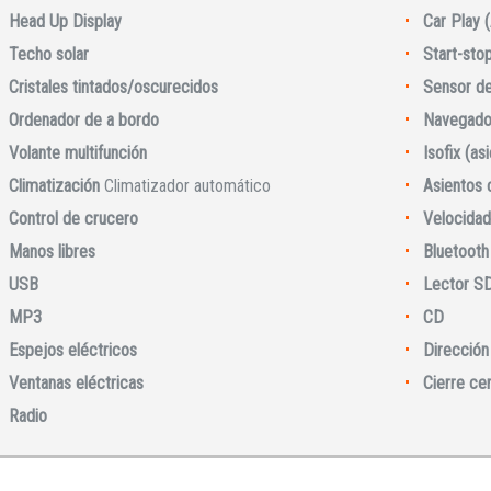
Head Up Display
Car Play 
Iniciar sesión
Techo solar
Start-sto
Cristales tintados/oscurecidos
Sensor de 
Ordenador de a bordo
Navegado
Volante multifunción
Isofix (as
Climatización
Climatizador automático
Asientos 
Control de crucero
Velocidad
Manos libres
Bluetooth
USB
Lector S
INICIAR SESIÓN
MP3
CD
Espejos eléctricos
Dirección 
¿Ha olvidado la contraseña?
Ventanas eléctricas
Cierre ce
Radio