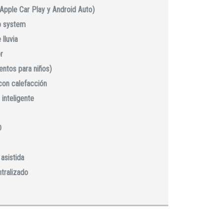
(Apple Car Play y Android Auto)
p system
lluvia
r
ientos para niños)
con calefacción
 inteligente
D
asistida
ntralizado