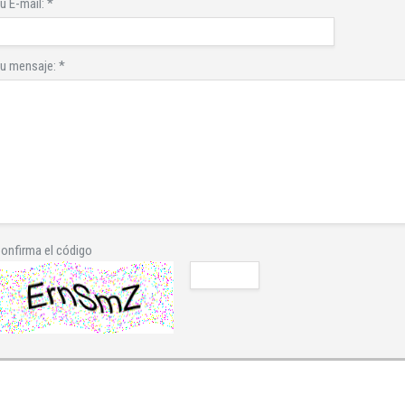
u E-mail:
*
u mensaje:
*
onfirma el código