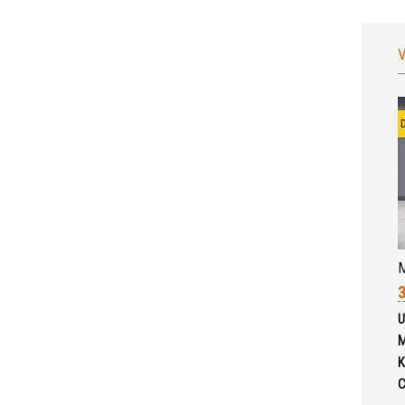
V
M
3
U
M
K
C