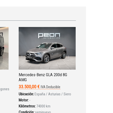
Mercedes-Benz GLA 200d 8G
AMG
33.500,00 €
IVA Deducible
Lugones
Ubicación:
España / Asturias / Siero
Motor:
-
Kilómetros:
74000 km
Condición:
seminuevo