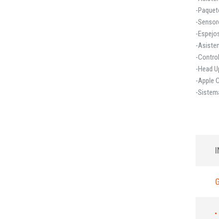
-Paquete
-Sensor
-Espejos
-Asisten
-Control
-Head Up
-Apple C
-Sistem