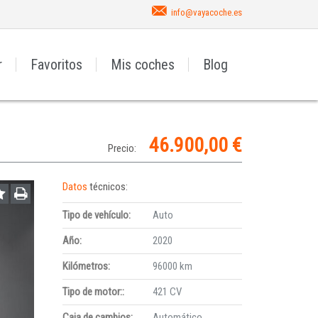
info@vayacoche.es
r
Favoritos
Mis coches
Blog
46.900,00 €
Precio:
Datos
técnicos:
Tipo de vehículo:
Auto
Año:
2020
Kilómetros:
96000 km
Tipo de motor::
421 CV
Caja de cambios:
Automático