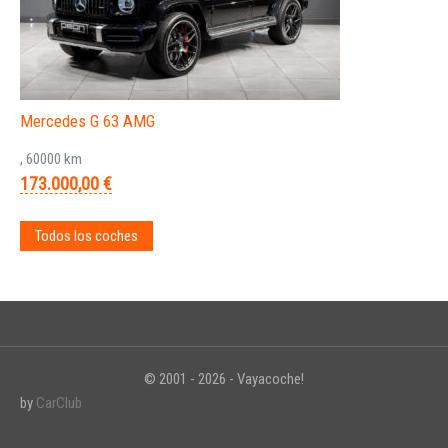
Mercedes G 63 AMG
, 60000 km
173.000,00 €
Todos los coches
© 2001 - 2026 - Vayacoche!
by
CarClub