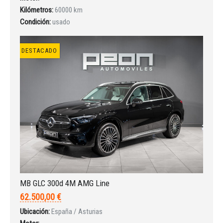
INICIAR SESIÓN
Kilómetros:
60000 km
Condición:
usado
¿Ha olvidado la contraseña?
DESTACADO
MB GLC 300d 4M AMG Line
62.500,00 €
Ubicación:
España / Asturias