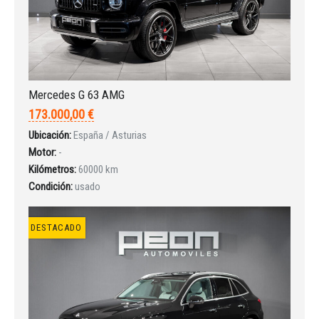
INICIAR SESIÓN
Mercedes G 63 AMG
173.000,00 €
¿Ha olvidado la contraseña?
Ubicación:
España / Asturias
Motor:
-
Kilómetros:
60000 km
Condición:
usado
DESTACADO