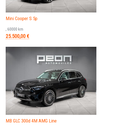
Mini Cooper S 5p
, 60000 km
25.500,00 €
MB GLC 300d 4M AMG Line