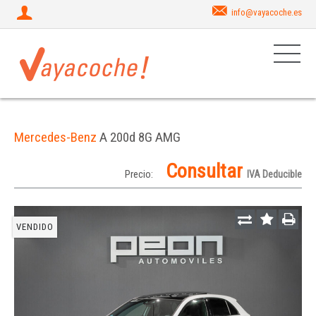
info@vayacoche.es
Mercedes-Benz
A 200d 8G AMG
Consultar
Precio:
IVA Deducible
VENDIDO