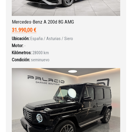
Mercedes-Benz A 200d 8G AMG
31.990,00 €
INICIAR SESIÓN
Ubicación:
España / Asturias / Siero
Motor:
-
¿Ha olvidado la contraseña?
Kilómetros:
28000 km
Condición:
seminuevo