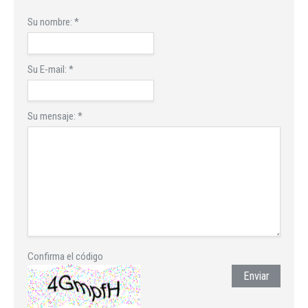
Su nombre:
*
Su E-mail:
*
Su mensaje:
*
Confirma el código
Enviar