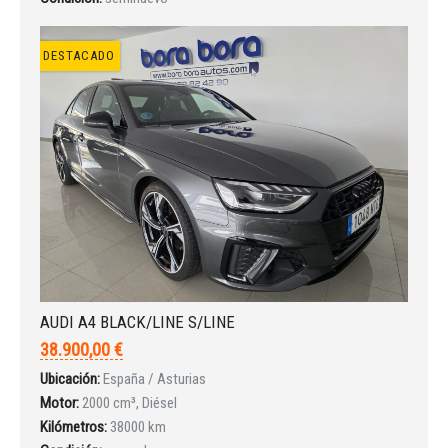
Iniciar sesión
DESTACADO
INICIAR SESIÓN
¿Ha olvidado la contraseña?
AUDI A4 BLACK/LINE S/LINE
38.900,00 €
Ubicación:
España / Asturias
Motor:
2000 cm³, Diésel
Kilómetros:
38000 km