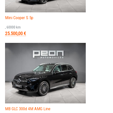
Mini Cooper S 5p
, 60000 km
25.500,00 €
MB GLC 300d 4M AMG Line