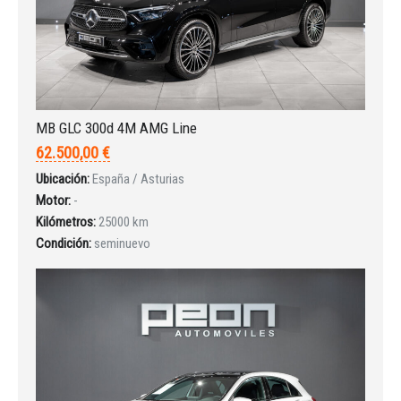
INICIAR SESIÓN
MB GLC 300d 4M AMG Line
62.500,00 €
¿Ha olvidado la contraseña?
Ubicación:
España / Asturias
Motor:
-
Kilómetros:
25000 km
Condición:
seminuevo