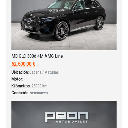
INICIAR SESIÓN
MB GLC 300d 4M AMG Line
¿Ha olvidado la contraseña?
62.500,00 €
Ubicación:
España / Asturias
Motor:
-
Kilómetros:
25000 km
Condición:
seminuevo