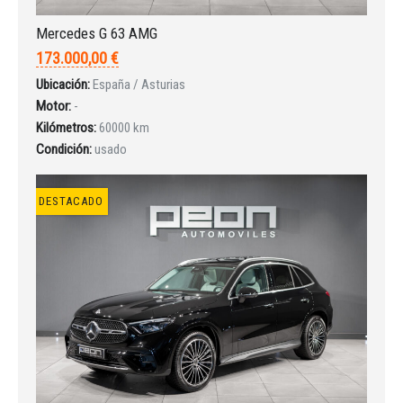
INICIAR SESIÓN
Mercedes G 63 AMG
¿Ha olvidado la contraseña?
173.000,00 €
Ubicación:
España / Asturias
Motor:
-
Kilómetros:
60000 km
Condición:
usado
DESTACADO