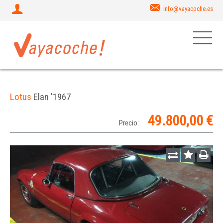
info@vayacoche.es
Lotus
Elan '1967
49.800,00 €
Precio: