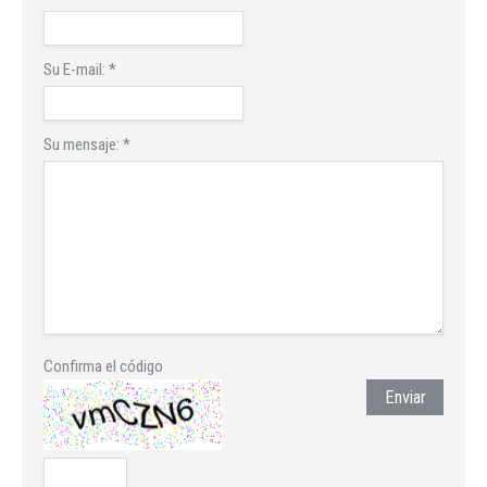
Su E-mail:
*
Su mensaje:
*
Confirma el código
Enviar