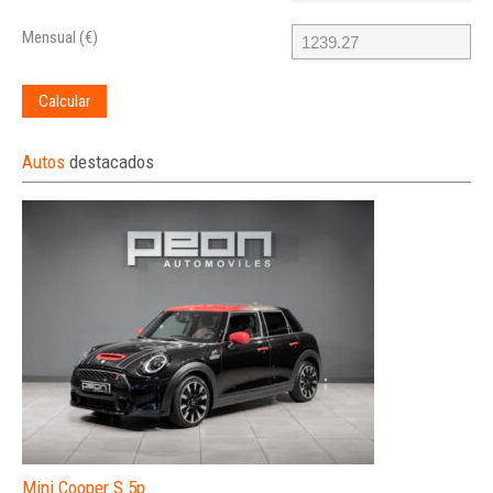
Mensual (€)
Calcular
Autos
destacados
Mini Cooper S 5p