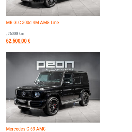
MB GLC 300d 4M AMG Line
, 25000 km
62.500,00 €
Mercedes G 63 AMG