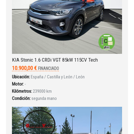
KIA Stonic 1.6 CRDi VGT 85kW 115CV Tech
10.900,00 €
FINANCIADO
Ubicación:
España / Castilla y León / León
Motor:
-
Kilómetros:
239000 km
Iniciar sesión
Condición:
segunda mano