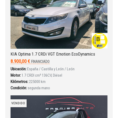
INICIAR SESIÓN
¿Ha olvidado la contraseña?
KIA Optima 1.7 CRDi VGT Emotion EcoDynamics
8.900,00 €
FINANCIADO
Ubicación:
España / Castilla y León / León
Motor:
1.7 CRDI cm³ 136CV, Diésel
Kilómetros:
225000 km
Condición:
segunda mano
VENDIDO