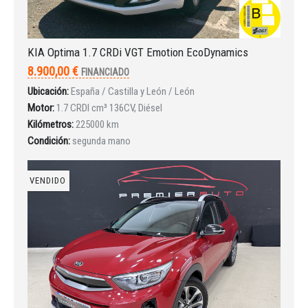
KIA Optima 1.7 CRDi VGT Emotion EcoDynamics
8.900,00 €
FINANCIADO
Iniciar sesión
Ubicación:
España / Castilla y León / León
Motor:
1.7 CRDI cm³ 136CV, Diésel
Kilómetros:
225000 km
Condición:
segunda mano
VENDIDO
INICIAR SESIÓN
¿Ha olvidado la contraseña?