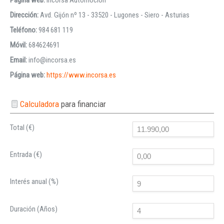
Dirección:
Avd. Gijón nº 13 - 33520 - Lugones - Siero - Asturias
Teléfono:
984 681 119
Móvil:
684624691
Email:
info@incorsa.es
Página web:
https://www.incorsa.es
Calculadora
para financiar
Total (€)
Entrada (€)
Interés anual (%)
Duración (Años)