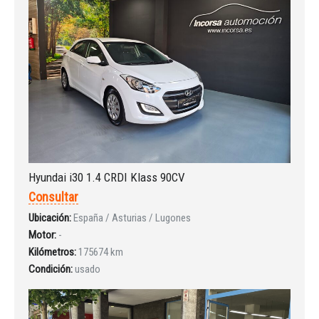
Iniciar sesión
Hyundai i30 1.4 CRDI Klass 90CV
Consultar
Ubicación:
España / Asturias / Lugones
Motor:
-
Kilómetros:
175674 km
Condición:
usado
INICIAR SESIÓN