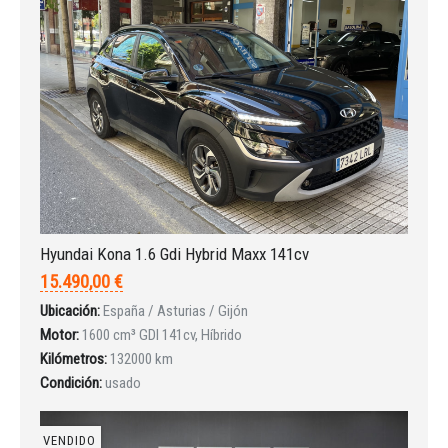
¿Ha olvidado la contraseña?
Hyundai Kona 1.6 Gdi Hybrid Maxx 141cv
15.490,00 €
Ubicación:
España / Asturias / Gijón
Motor:
1600 cm³ GDI 141cv, Híbrido
Kilómetros:
132000 km
Condición:
usado
VENDIDO