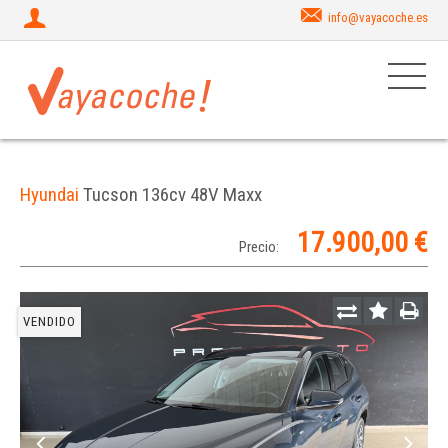
info@vayacoche.es
Hyundai
Tucson 136cv 48V Maxx
17.900,00 €
Precio:
VENDIDO