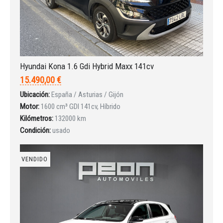
INICIAR SESIÓN
Hyundai Kona 1.6 Gdi Hybrid Maxx 141cv
¿Ha olvidado la contraseña?
15.490,00 €
Ubicación:
España / Asturias / Gijón
Motor:
1600 cm³ GDI 141cv, Híbrido
Kilómetros:
132000 km
Condición:
usado
VENDIDO