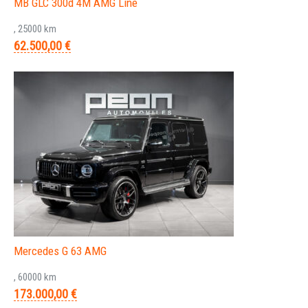
MB GLC 300d 4M AMG Line
, 25000 km
62.500,00 €
Mercedes G 63 AMG
, 60000 km
173.000,00 €