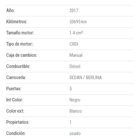
Año:
2017
Kilómetros:
53695 km
Tamaño motor:
1.4 cm³
Tipo de motor::
CRDI
Caja de cambios:
Manual
Combustible:
Diésel
Carrocería:
SEDAN / BERLINA
Puertas:
5
Int Color:
Negro
Color ext:
Blanco
Propietarios:
1
Condición:
usado