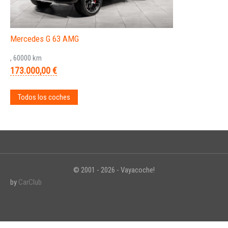
Mercedes G 63 AMG
, 60000 km
173.000,00 €
Todos los coches
© 2001 - 2026 - Vayacoche!
by
CarClub