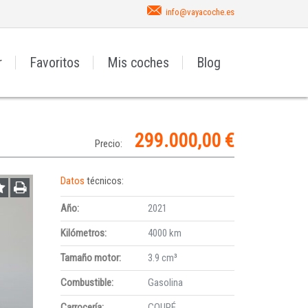
info@vayacoche.es
r
Favoritos
Mis coches
Blog
299.000,00 €
Precio:
Datos
técnicos:
Año:
2021
Kilómetros:
4000 km
Tamaño motor:
3.9 cm³
Combustible:
Gasolina
Carrocería:
COUPÉ