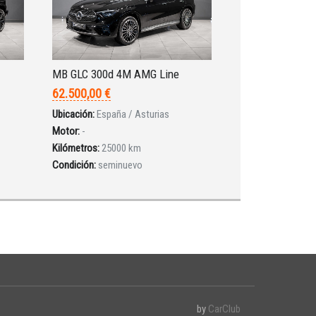
MB GLC 300d 4M AMG Line
62.500,00 €
Ubicación:
España / Asturias
Motor:
-
Kilómetros:
25000 km
Condición:
seminuevo
by
CarClub