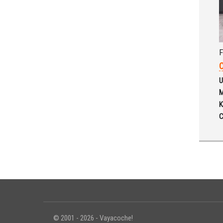
F
C
U
M
K
C
© 2001 - 2026 - Vayacoche!