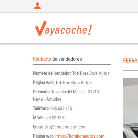
Contacto
de vendedores
FERRA
Nombre del vendedor:
Toti Bora Bora Autos
Página web:
Toti BoraBora Autos
Dirección:
Travesía del Muelle - 33710 -
Navia - Asturias
Teléfono:
985 631 885
Móvil:
629 82 42 90
Email:
toti@boraborasurf.com
Página web:
https://boraboraautos.com