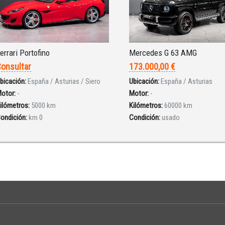
errari Portofino
Mercedes G 63 AMG
onsultar
173.000,00 €
bicación:
España / Asturias / Siero
Ubicación:
España / Asturias
otor:
-
Motor:
-
ilómetros:
5000 km
Kilómetros:
60000 km
ondición:
km 0
Condición:
usado