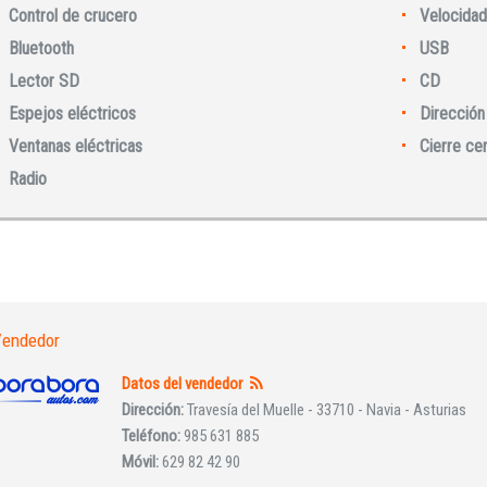
Control de crucero
Velocidad
Bluetooth
USB
Lector SD
CD
Espejos eléctricos
Dirección 
Ventanas eléctricas
Cierre ce
Iniciar sesión
Radio
endedor
Datos del vendedor
INICIAR SESIÓN
Dirección:
Travesía del Muelle - 33710 - Navia - Asturias
Teléfono:
985 631 885
¿Ha olvidado la contraseña?
Móvil:
629 82 42 90